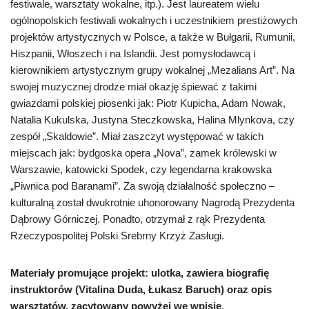
festiwale, warsztaty wokalne, itp.). Jest laureatem wielu
ogólnopolskich festiwali wokalnych i uczestnikiem prestiżowych
projektów artystycznych w Polsce, a także w Bułgarii, Rumunii,
Hiszpanii, Włoszech i na Islandii. Jest pomysłodawcą i
kierownikiem artystycznym grupy wokalnej „Mezalians Art”. Na
swojej muzycznej drodze miał okazję śpiewać z takimi
gwiazdami polskiej piosenki jak: Piotr Kupicha, Adam Nowak,
Natalia Kukulska, Justyna Steczkowska, Halina Mlynkova, czy
zespół „Skaldowie”. Miał zaszczyt występować w takich
miejscach jak: bydgoska opera „Nova”, zamek królewski w
Warszawie, katowicki Spodek, czy legendarna krakowska
„Piwnica pod Baranami”. Za swoją działalność społeczno –
kulturalną został dwukrotnie uhonorowany Nagrodą Prezydenta
Dąbrowy Górniczej. Ponadto, otrzymał z rąk Prezydenta
Rzeczypospolitej Polski Srebrny Krzyż Zasługi.
Materiały promujące projekt: ulotka, zawiera biografię
instruktorów (Vitalina Duda, Łukasz Baruch) oraz opis
warsztatów, zacytowany powyżej we wpisie
.