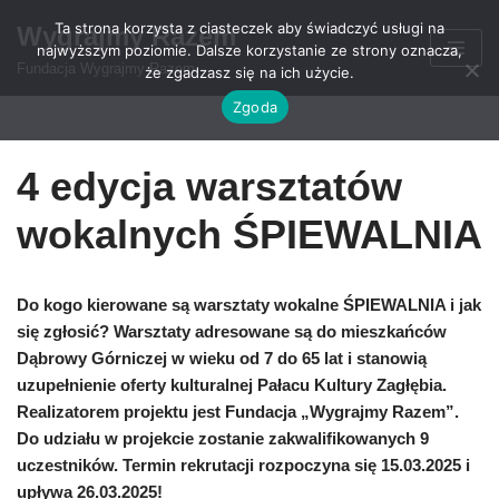
Ta strona korzysta z ciasteczek aby świadczyć usługi na
Wygrajmy Razem
najwyższym poziomie. Dalsze korzystanie ze strony oznacza,
Przejdź
Fundacja Wygrajmy Razem
że zgadzasz się na ich użycie.
do
Zgoda
treści
4 edycja warsztatów
wokalnych ŚPIEWALNIA
Do kogo kierowane są warsztaty wokalne ŚPIEWALNIA i jak
się zgłosić? Warsztaty adresowane są do mieszkańców
Dąbrowy Górniczej w wieku od 7 do 65 lat i stanowią
uzupełnienie oferty kulturalnej Pałacu Kultury Zagłębia.
Realizatorem projektu jest Fundacja „Wygrajmy Razem”.
Do udziału w projekcie zostanie zakwalifikowanych 9
uczestników.
Termin rekrutacji rozpoczyna się 15.03.2025 i
upływa 26.03.2025!