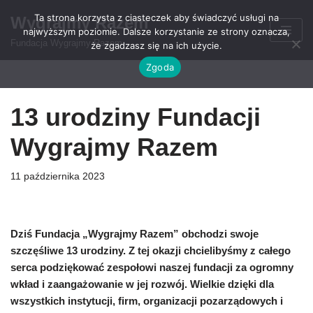
Ta strona korzysta z ciasteczek aby świadczyć usługi na
Wygrajmy Razem
najwyższym poziomie. Dalsze korzystanie ze strony oznacza,
Przejdź
Fundacja Wygrajmy Razem
że zgadzasz się na ich użycie.
do
Zgoda
treści
13 urodziny Fundacji
Wygrajmy Razem
11 października 2023
Dziś Fundacja „Wygrajmy Razem” obchodzi swoje
szczęśliwe 13 urodziny. Z tej okazji chcielibyśmy z całego
serca podziękować zespołowi naszej fundacji za ogromny
wkład i zaangażowanie w jej rozwój. Wielkie dzięki dla
wszystkich instytucji, firm, organizacji pozarządowych i