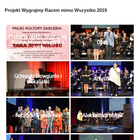
Projekt Wygrajmy Razem mimo Wszystko 2019
Plakat projektu Wygrajmy
Razem Mimo Wszystko
Duet
2019
Grzegorz Dowgiałło i
Artystki
wokalistki
Fotografia grupowa
Aleksandra Nykiel