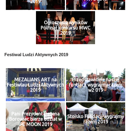
2019
Ogłoszenie wyników
Pólfinał konkursu MWC
2019
Festiwal Ludzi Aktywnych 2019
MEZALIANS ART na
Przedstawiciele naszej
Festiwlau Ludzi Aktywnych
fundacji wygrajmy razem
2019
w2 019
Pani Prezydent Bożena
Stoisko Fundacji wygrajmy
Borowiec bierze udział w
razem 2019
IPE MOON 2019