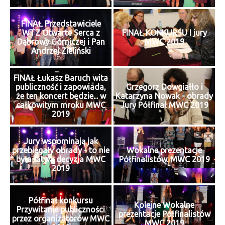
FINAŁ Przedstawiciele
WTZ Otwarte Serca z
FINAŁ KONKURSU I jury
Dąbrowy Górniczej i Pan
MWC 2019
Andrzej Zieliński
FINAŁ Łukasz Baruch wita
publiczność i zapowiada,
Grzegorz Dowgiałło i
że ten koncert będzie... w
Katarzyna Nowak - obrady
całkowitym mroku MWC
Jury Półfinał MWC 2019
2019
Jury wspominają jak
przebiegały obrady - to nie
Wokalne prezentacje
była łatwa decyzja MWC
Półfinalistów. MWC 2019
2019
Półfinał konkursu
Kolejne Wokalne
Przywitanie publiczności
prezentacje Półfinalistów
przez organizatorów MWC
MWC 2019