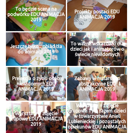
To będzie scena na
Projekty postaci EDU
podwórku EDU ANIMACJA
ANIMACJA 2019
2019
To ważne wskazówki dla
Jeszcze tylko... obiad tła
dzieci jak i animatorów o
do animacji 2019
świecie niewidomych
Prelekcja o życiu osób
Zabawy w malarstwo
niewidomych EDU
abstrakcyjne EDU
ANIMACJA 2019
ANIMACJA 2019
Warsztaty = zdjęcie
grupowe Tym razem dzieci
Warsztaty = zdjęcie
w towarzystwie Anieli
grupowe EDU ANIMACJA
Lubienieckiej i pozostałych
2019
opiekunów EDU ANIMACJA
2019