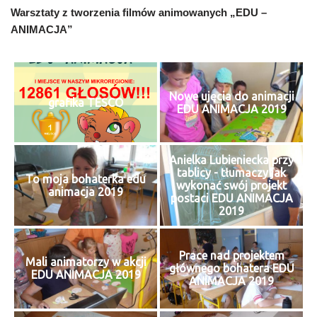
Warsztaty z tworzenia filmów animowanych „EDU –
ANIMACJA”
Nowe ujęcia do animacji
grafika TESCO
EDU ANIMACJA 2019
Anielka Lubieniecka przy
tablicy - tłumaczy jak
To moja bohaterka edu
wykonać swój projekt
animacja 2019
postaci EDU ANIMACJA
2019
Prace nad projektem
Mali animatorzy w akcji
głównego bohatera EDU
EDU ANIMACJA 2019
ANIMACJA 2019