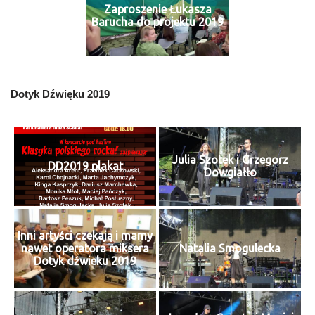
Zaproszenie Łukasza
Barucha do projektu 2019
Dotyk Dźwięku 2019
Julia Szotek i Grzegorz
DD2019 plakat
Dowgiałło
Inni artyści czekają i mamy
nawet operatora miksera
Natalia Smogulecka
Dotyk dźwieku 2019