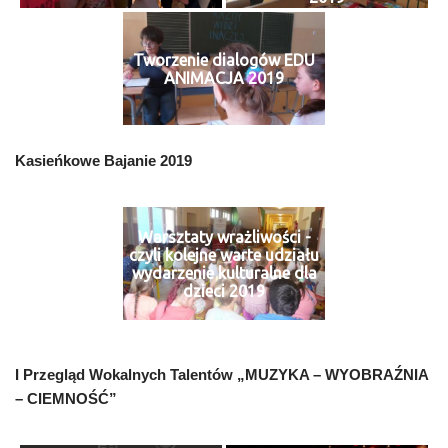
Tworzenie dialogów EDU
ANIMACJA 2019
Kasieńkowe Bajanie 2019
Warsztaty wrażliwości -
czyli kolejne warte udziału
wydarzenie kulturalne dla
dzieci 2019
I Przegląd Wokalnych Talentów „MUZYKA – WYOBRAŹNIA
– CIEMNOŚĆ”