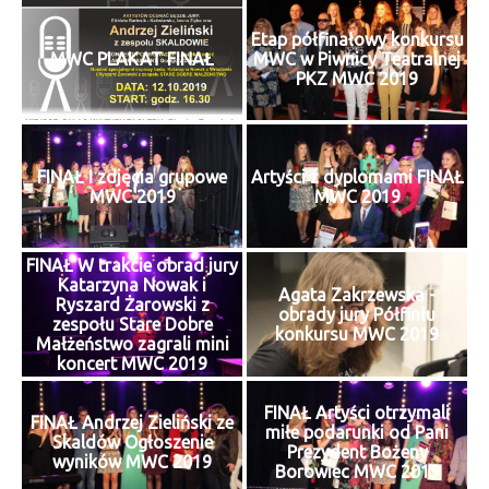
Etap półfinałowy konkursu
MWC PLAKAT FINAŁ
MWC w Piwnicy Teatralnej
PKZ MWC 2019
FINAŁ I zdjęcia grupowe
Artyści z dyplomami FINAŁ
MWC 2019
MWC 2019
FINAŁ W trakcie obrad jury
Katarzyna Nowak i
Agata Zakrzewska -
Ryszard Żarowski z
obrady jury Półfinłu
zespołu Stare Dobre
konkursu MWC 2019
Małżeństwo zagrali mini
koncert MWC 2019
FINAŁ Artyści otrzymali
FINAŁ Andrzej Zieliński ze
miłe podarunki od Pani
Skaldów Ogłoszenie
Prezydent Bożeny
wyników MWC 2019
Borowiec MWC 2019