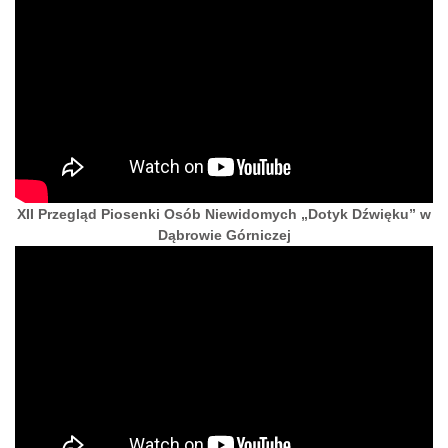
XII Przegląd Piosenki Osób Niewidomych „Dotyk Dźwięku” w
Dąbrowie Górniczej