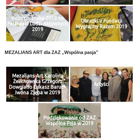
Kolorowanaka 2019 na
Obrazki u Fundacji
Festiwalu Ludzi Aktywnych
Wygrajmy Razem 2019
2019
MEZALIANS ART dla ZAZ „Wspólna pasja”
Mezalians Art Karolina
Żelichowska Grzegorz
Artyści
Dowgiałło Łukasz Baruch
Iwona Zięba w 2019
Podziękowanie od ZAZ
Wspólna Psja w 2019