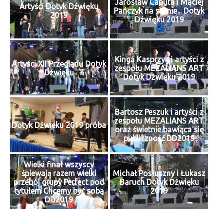
Jarosław Caputa i Maciej
Artyści Dotyk Dźwięku
Pańczyk na scenie... Dotyk
2019
Dźwięku 2019
Kinga Kasprzyk i artyści z
Artyści XII Przeglądu Dotyk
zespołu MEZALIANS ART
Dźwięku
Dotyk Dźwięku 2019
Bartosz Peszuk i artyści z
zespołu MEZALIANS ART
Dotyk Dźwieku 2019 próba
oraz świetnie bawiąca się
publiczność DD2019
Wielki finał wszyscy
śpiewają razem wielki
Michał Posłuszny i Łukasz
przebój grupy Perfect pod
Baruch Dotyk Dźwięku
tytułem Chcemy być sobą
2019
DD2019