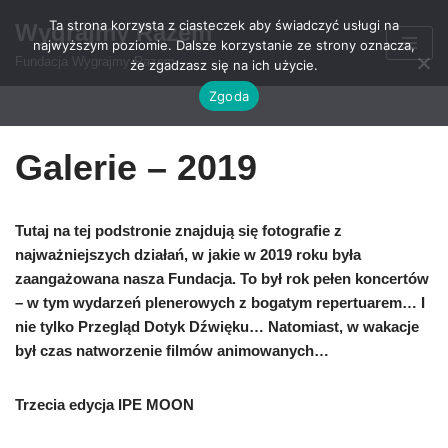
Ta strona korzysta z ciasteczek aby świadczyć usługi na
Wygrajmy Razem
najwyższym poziomie. Dalsze korzystanie ze strony oznacza,
Przejdź
Fundacja Wygrajmy Razem
że zgadzasz się na ich użycie.
do
Zgoda
treści
Galerie – 2019
Tutaj na tej podstronie znajdują się fotografie z
najważniejszych działań, w jakie w 2019 roku była
zaangażowana nasza Fundacja. To był rok pełen koncertów
– w tym wydarzeń plenerowych z bogatym repertuarem… I
nie tylko Przegląd Dotyk Dźwięku… Natomiast, w wakacje
był czas natworzenie filmów animowanych…
Trzecia edycja IPE MOON