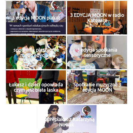
3 EDYCJA MOON w radio
3 edycja MOON plakat
Katowice
spotkania plastyczne
3 edycja spotkania
moon edycja 3
sensoryczne
Łukasz i dzieci opowiada
Spotkanie muzyczne 3
czym jest biała laska
edycja MOON
MOON plakat z Katarzyną
Nowak