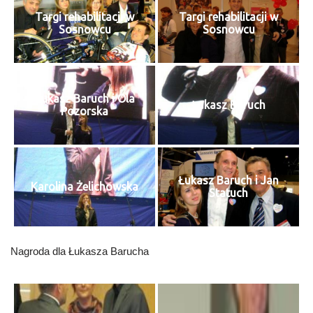
Targi rehabilitacji w
Targi rehabilitacji w
Sosnowcu
Sosnowcu
Łukasz Baruch i Ola
Łukasz Baruch
Pozorska
Łukasz Baruch i Jan
Karolina Żelichowska
Statuch
Nagroda dla Łukasza Barucha