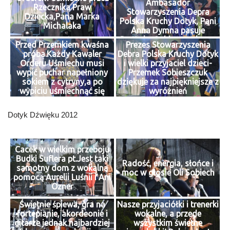
Ambasador
Rzecznika Praw
Stowarzyszenia Depra
Dziecka,Pana Marka
Polska Kruchy Dotyk, Pani
Michalaka
Anna Dymna pasuje
Przemka Sobieszczuka na
Przed Przemkiem kwaśna
Prezes Stowarzyszenia
Kawalera Orderu
próba.Każdy Kawaler
Debra Polska Kruchy Dotyk
Uśmiechu.jpg
Orderu Uśmiechu musi
i wielki przyjaciel dzieci-
wypić puchar napełniony
Przemek Sobieszczuk
sokiem z cytryny,a po
dziękuje za najpiękniejsze z
wypiciu uśmiechnąć się
wyróżnień
Dotyk Dźwięku 2012
Cacek w wielkim przeboju
Budki Suflera pt.Jest taki
Radość, energia, słońce i
samotny dom z wokalną
moc w głosie Oli Sobiech
pomocą Aurelii Luśnii i Ani
Ozner
Świetnie śpiewa, gra na
Nasze przyjaciółki i trenerki
fortepianie, akordeonie i
wokalne, a przede
gitarze jednak najbardziej
wszystkim świetne