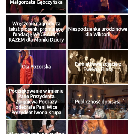
Małgorzata Gębczyńska
Wręczenie nagrody za
tekst piosenki promującej
Niespodzianka urodzinowa
fundację WYGRAJMY
dla Wiktorii
RAZEM dla Moniki Dziury
Pamiątkowe zdjęcie z
Ola Pozorska
Eweliną Flintą
Podziękowanie w imieniu
Pana Prezydenta
Zbigniewa Podrazy
Publiczność dopisała
odebrała Pani Wice
Prezydent Iwona Krupa