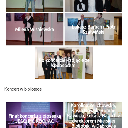
Łukasz Baruch i Piotr
Milena Wiśniewska
Szałwiński
Po koncercie - zdjęcie ze
sponsorami
Koncert w bibliotece
Karolina Żelichowska,
Kasia Nowak, Roman
Kawecki, Łukasz Baruch z
Finał koncertu z piosenką
dyrektorem Miejskiej
JEŚĆ, PIĆ KOCHAĆ
Biblioteki w Dąbrowie