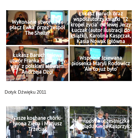
Łukasz Baruch oraz
współautorzy książki '12
Wykonanie utworu 'Nie
kropel życia' od lewej Jerzy
płacz Ewka' przez zespół
Łuczak (autor ilustracji do
The Shelter
książki), Karolina Kasprzak,
Kasia Nowak (główna
bohaterka),Roman Kawecki
Łukasz Baruch śpiewa
Wspólnie śpiewana
utwór Franka Sinatry 'My
piosenka Maryli Rodowicz
way' z polskimi słowami
'Ale to już było'
Andrzeja Ozgi
Dotyk Dźwięku 2011
Nasze kochane chórki-
Najmłodsza uczestniczka
Iwona Zięba i Mariusz
przeglądu Kinga Kasprzyk
Trzeciak