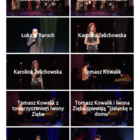
Łukasz Baruch
Karolina Żelichowska
Karolina Żelichowska
Tomasz Kowalik
Tomasz Kowalik z
Tomasz Kowalik i Iwona
towarzyszeniem Iwony
Zięba śpiewają "Sielankę o
Zięba
domu"