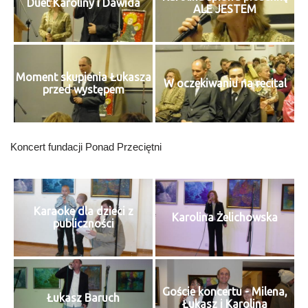
Duet Karoliny i Dawida
ALE JESTEM
Moment skupienia Łukasza
W oczekiwaniu na recital
przed występem
Koncert fundacji Ponad Przeciętni
Karaoke dla dzieci z
Karolina Żelichowska
publiczności
Goście koncertu - Milena,
Łukasz Baruch
Łukasz i Karolina