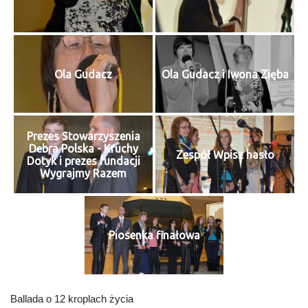
Ola Gudacz
Ola Gudacz i Iwona Zięba
Prezes Stowarzyszenia
Debra Polska - Kruchy
Zespół Wpisz hasło
Dotyk i prezes fundacji
Wygrajmy Razem
Piosenka finałowa
Ballada o 12 kroplach życia