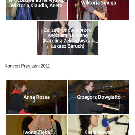
W oczekiwaniu na występ
Wiktoria Smuga
Wiktoria,Klaudia, Aneta
Zarząd fundacji przed
wejściem na scenę
(Karolina Żelichowska i
Łukasz Baruch)
Koncert Przyjaźni 2011
Anna Rossa
Grzegorz Dowgiałło
Iwona Zięba
Kasia Nowak