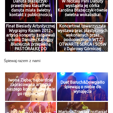
Danuta Błażejczyk-
W recitalu Pani Danuty
prawdziwa klasa!Pani
wystąpiła jej córka
danuta miała świetny
Karolina Błażejczyk-równie
kontakt z publicznością
świetna wokalistka!
Finał Biesiady Artystycznej
Koncertowi towarzyszyła
Wygrajmy Razem 2012-
wystawa prac plastycznych
artyści koncertu zaśpiewali
wykonanych przez
u boku Danuty i Karoliny
podopiecznych WTZ
Błażejczyk przepiekną
OTWARTE SERCA i SOSW
PASTORAŁKĘ DO
z Dąbrowy Górniczej
SUMIENIA
Śpiewaj razem z nami
Iwona Zięba, najbardziej
Duet Baruch&Dowgiałło
zapracowana artystka
śpiewają o niebie do
naszego koncertu,świetnie
wynajęcia
go rozpoczęła
Mariusz Trzeciak roztapiał