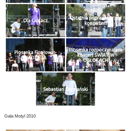
Ostatnie poprawki przed
Ola Gudacz
koncertem
Piosenka rozpoczynająca
Piosenka Finałowa -
koncert ŚWIAT W
NADZIEJA
OBŁOKACH
Sebastian Szymański
Gala Motyl 2010