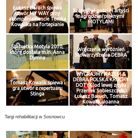
Łukasz Baruch śpiewa
Szczęśliwi goście i artyści
utwór MY WAY przy
nagrodzeni pięknymi
akompaniamencie Tomka
MOTYLAMI
Kowalika na fortepianie
Statuetka Motyla 2010,
Wręczenie wyróżnień
którą dostała m.in. Anna
Stowarzyszenia DEBRA
Dymna
WYGRAJMY RAZEM &
DEBRA POLSKA KRUCHY
Tomasz Kowalik śpiewa i
DOTYK(od lewej z tyłu
gra utwór z repertuaru
Przemek Sobieszczuk,
Stinga
Łukasz Baruch, Tomasz
Kowalik, Joanna
Michalska, Karolina
Żelichowska, Ola Giełżecka
Targi rehabilitacji w Sosnowcu