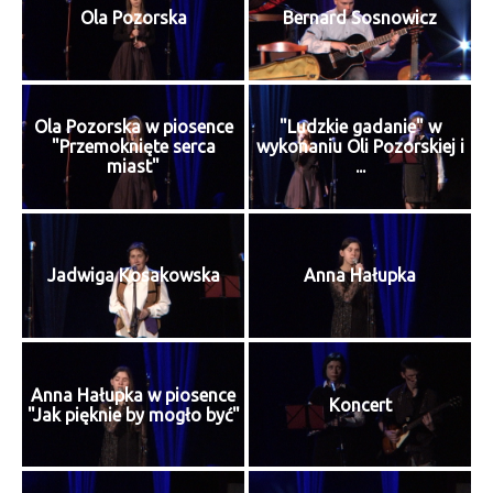
Ola Pozorska
Bernard Sosnowicz
Ola Pozorska w piosence
"Ludzkie gadanie" w
"Przemoknięte serca
wykonaniu Oli Pozorskiej i
miast"
...
Jadwiga Kosakowska
Anna Hałupka
Anna Hałupka w piosence
Koncert
"Jak pięknie by mogło być"