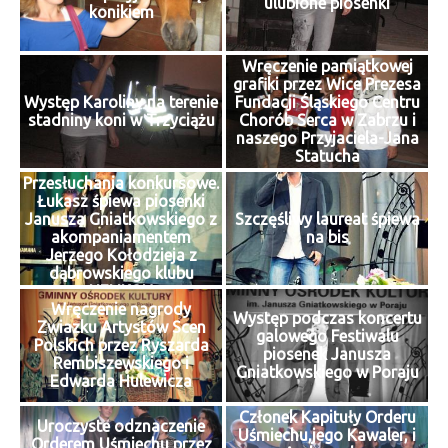
ulubione piosenki
konikiem
Wręczenie pamiątkowej
grafiki przez Wice Prezesa
Występ Karoliny na terenie
Fundacji Śląskiego Centru
stadniny koni w Trzyciążu
Chorób Serca w Zabrzu i
naszego Przyjaciela-Jana
Statucha
Przesłuchania konkursowe.
Łukasz śpiewa piosenki
Janusza Gniatkowskiego z
Szczęśliwy laureat śpiewa
akompaniamentem
na bis
Jerzego Kołodzieja z
dąbrowskiego klubu
HELIKON
Wręczenie nagrody
Występ podczas koncertu
Zwiazku Artystów Scen
galowego Festiwalu
Polskich przez Ryszarda
piosenek Janusza
Rembiszewskiego i
Gniatkowskiego w Poraju
Edwarda Hulewicza
Członek Kapituły Orderu
Uroczyste odznaczenie
Uśmiechu,jego Kawaler, i
Orderem Uśmiechu przez