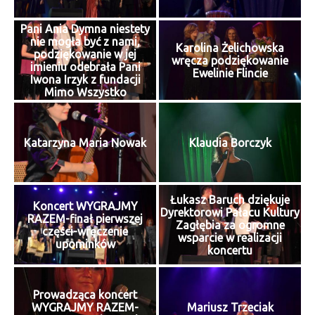
Pani Ania Dymna niestety
nie mogła być z nami,
Karolina Żelichowska
podziękowanie w jej
wręcza podziękowanie
imieniu odebrała Pani
Ewelinie Flincie
Iwona Irzyk z fundacji
Mimo Wszystko
Katarzyna Maria Nowak
Klaudia Borczyk
Łukasz Baruch dziękuje
Koncert WYGRAJMY
Dyrektorowi Pałacu Kultury
RAZEM-finał pierwszej
Zagłębia za ogromne
części-wręczenie
wsparcie w realizacji
upominków
koncertu
Prowadząca koncert
WYGRAJMY RAZEM-
Mariusz Trzeciak