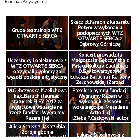
Biesiada Artystyczna
Skecz pt.Faraon z kabaretu
Potem w wykonaniu
Grupa teatralna z WTZ
podopiecznych WTZ
OTWARTE SERCA
OTWARTE SERCA z
Dąbrowy Górniczej
Koncert prowadziła
Małgorzata Gębczyńska z
Uczestnicy i opiekunowie z
Pałacu Kultury Zagłębia z
WTZ OTWARTE SERCA
D.G.w towarzystwie
otrzymali dyplomy za
Łukasza Barucha i Karoliny
wysoki poziom artystyczny
Żelichowskiej (Zarząd
fundacji Wygrajmy Razem)
M.Gębczyńska,K.Żelichows
Premiera hymnu fundacji
ka,Ł.Baruch i laureaci
Wygrajmy Razem w
statuetek ELFY 2012 za
wykonaniu zespołu
wyjątkowe wsparcie na
wokalnego pn. Mezalians
rzecz fundacji Wygrajmy
Art(od lej
Razem i jej
I.Zięba,P.Cackowski-autor
podopiecznych(statuetki
muz.do
Alicja Strusz z Jastrzębia
wykonane w WTZ Otwarte
hymnu,K.Żelichowska,Ł.Bar
Zdroju godnie
Serca)
uch,G.Dowgiałło-aranżer
Łukasz Żelechowski z