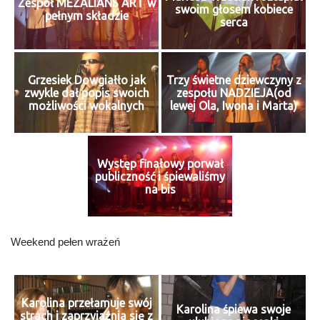
Zespół MEZALIANS ART w
swoim głosem kobiece
pełnym składzie
serca
Grzesiek Dowgiałło jak
Trzy świetne dziewczyny z
zwykle dał popis swoich
zespołu NADZIEJA(od
możliwości wokalnych
lewej Ola, Iwona i Marta)
Występ finałowy porwał
publiczność i śpiewaliśmy
na bis
Weekend pełen wrażeń
Karolina przełamuje swój
Karolina śpiewa swoje
strach i zaprzyjaźnia się z