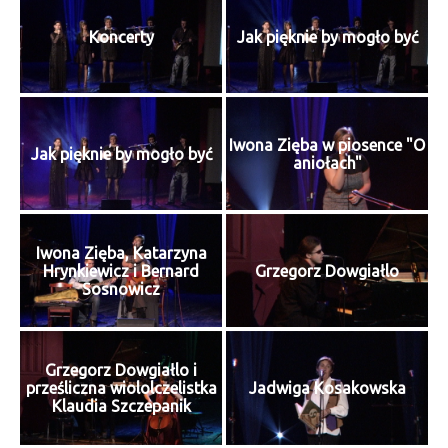
Koncerty
Jak pięknie by mogło być
Iwona Zięba w piosence "O
Jak pięknie by mogło być
aniołach"
Iwona Zięba, Katarzyna
Hrynkiewicz i Bernard
Grzegorz Dowgiałlo
Sosnowicz
Grzegorz Dowgiałlo i
prześliczna wiololczelistka
Jadwiga Kosakowska
Klaudia Szczepanik