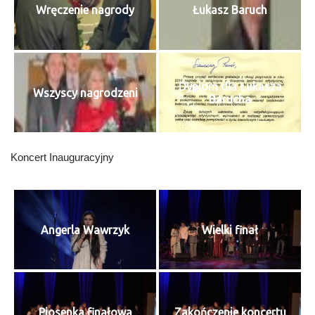
Wręczenie nagrody
Łukasz Baruch
Dyplom dla Łukasza
Wszyscy nagrodzeni
Barucha
Koncert Inauguracyjny
Angerla Wawrzyk
Wielki finał
Piosenka finałowa
Zakończenie koncertu