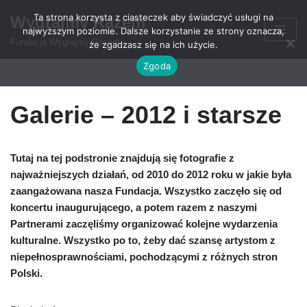
Ta strona korzysta z ciasteczek aby świadczyć usługi na
Wygrajmy Razem
najwyższym poziomie. Dalsze korzystanie ze strony oznacza,
Przejdź
Fundacja Wygrajmy Razem
że zgadzasz się na ich użycie.
do
Zgoda
treści
Galerie – 2012 i starsze
Tutaj na tej podstronie znajdują się fotografie z
najważniejszych działań, od 2010 do 2012 roku w jakie była
zaangażowana nasza Fundacja. Wszystko zaczęło się od
koncertu inaugurującego, a potem razem z naszymi
Partnerami zaczęliśmy organizować kolejne wydarzenia
kulturalne. Wszystko po to, żeby dać szansę artystom z
niepełnosprawnościami, pochodzącymi z różnych stron
Polski.