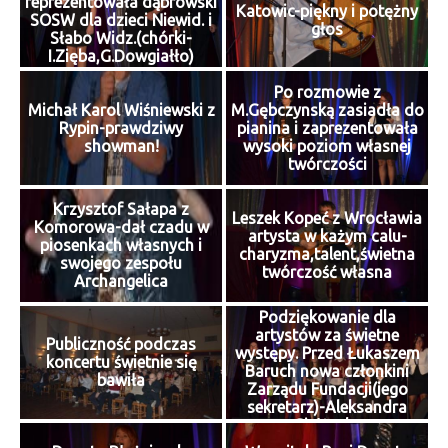
reprezentowała dąbrowski
hymnu)
Katowic-piękny i potężny
SOSW dla dzieci Niewid. i
głos
Słabo Widz.(chórki-
I.Zięba,G.Dowgiałło)
Po rozmowie z
Michał Karol Wiśniewski z
M.Gębczynską zasiadła do
Rypin-prawdziwy
pianina i zaprezentowała
showman!
wysoki poziom własnej
twórczości
Krzysztof Sałapa z
Leszek Kopeć z Wrocławia
Komorowa-dał czadu w
artysta w każym calu-
piosenkach własnych i
charyzma,talent,świetna
swojego zespołu
twórczość własna
Archangelica
Podziękowanie dla
artystów za świetne
Publiczność podczas
występy. Przed Łukaszem
koncertu świetnie się
Baruch nowa członkini
bawiła
Zarządu Fundacji(jego
sekretarz)-Aleksandra
Giełżecka