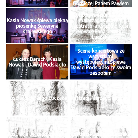
Górniczej Panem Pawłem
Durajem
Koncert widziany oczami
Kasia Nowak śpiewa piękną
malarza, a zarazem
piosenkę Seweryna
ilustratora książki o Kasi
Krajewskiego
Nowak-Pana Jerzego
Łuczaka
Scena koncertowa ze
wszystkimi
Łukasz Baruch , Kasia
występującymi.Śpiewa
Nowak i Dawid Podsiadło
Dawid Podsiadło ze swoim
zespołem
Ilustracja Jerzego Łuczaka
Ilustracja Jerzego Łuczaka
Ilustracja Jerzego Łuczaka
Ilustracja Jerzego Łuczaka