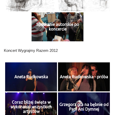
Spotkanie autorskie po
koncercie
Koncert Wygrajmy Razem 2012
Aneta Rudkowska
Aneta Rudkowska - próba
Coraz bliżej święta w
Grzegorz gra na bębnie od
wykonaniu wszystkich
Pani Ani Dymnej
artystów