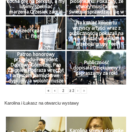
kocha grę na perkusji, a my
piosenkarki! Pokazały, że
lubimy spełniać
utwory musicalowe
marzenia.Grzesiek zagrał
świetnie sprawdzają się w
gościnnie z zespołem GIGA
plenerze. Ich wspólny mini
DRUM podczas występów
recital publiczność przyjęła
Na koniec koncertu
Cacka i Oli Sobiech.
gorąco.
wszyscy artyści wraz z
Przyszedł czas na wielki
publicznością pokazali na
finał
co ich stać w wielkim
przeboju grupy Feel
Patron honorowy
przeglądu-Prezydent
Publiczność
Dąbrowy Górniczej, Pan
dopisała!Dziękujemy i
Zbigniew Podraza wręczył
zapraszamy za rok!
artystom pamiątkowe
dyplomy, a wolontariusze
małe prezenty w postaci
«
‹
z
2
›
»
gadżetów.
Karolina i Łukasz na otwarciu wystawy
Karolina śpiewa piosenkę