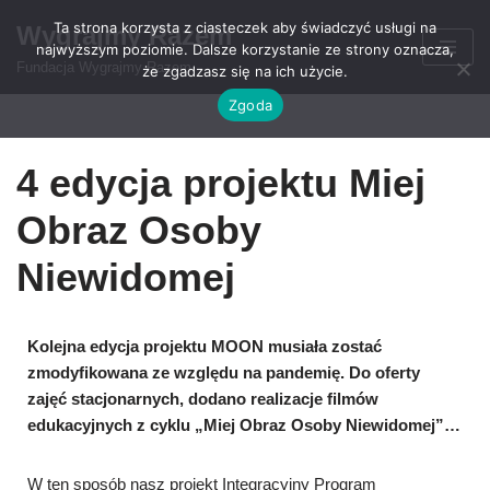
Ta strona korzysta z ciasteczek aby świadczyć usługi na
Wygrajmy Razem
najwyższym poziomie. Dalsze korzystanie ze strony oznacza,
Przejdź
Fundacja Wygrajmy Razem
że zgadzasz się na ich użycie.
do
Zgoda
treści
4 edycja projektu Miej
Obraz Osoby
Niewidomej
Kolejna edycja projektu MOON musiała zostać
zmodyfikowana ze względu na pandemię. Do oferty
zajęć stacjonarnych, dodano realizacje filmów
edukacyjnych z cyklu „Miej Obraz Osoby Niewidomej”…
W ten sposób nasz projekt Integracyjny Program