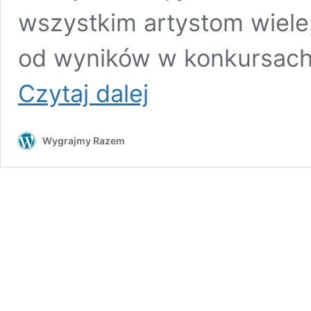
wszystkim artystom wiele
od wyników w konkursach,
Znamy
Czytaj dalej
Laureatów
Wiosennego
Konkursu
Wygrajmy Razem
Plastycznego
2025