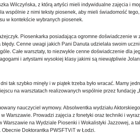
ka Wilczyńska, z którą artyści mieli indywidualne zajęcia i 
a wspólnie z nimi teksty piosenek, aby mieli świadomość tego
su w kontekście wybranych piosenek.
łażejczyk. Piosenkarka posiadająca ogromne doświadczenie w
a błędy. Cenne uwagi jakich Pani Danuta udzielała swoim uczni
óle. Całe warsztaty, to niezwykle cenne doświadczenie dla je
ogami i artystami wysokiej klasy jakimi są niewątpliwie Jola
dni tak szybko minęły i w piątek trzeba było wracać. Mamy jed
ejscu na warsztatach realizowanych wspólnie przez fundację „
omowany nauczyciel wymowy. Absolwentka wydziału Aktorskie
w Warszawie. Prowadzi zajęcia z fonetyki oraz techniki i wyr
Warszawie na Wydziale Piosenki i Wokalistyki Jazzowej, a tak
 Obecnie Doktorantka PWSFTViT w Łodzi.