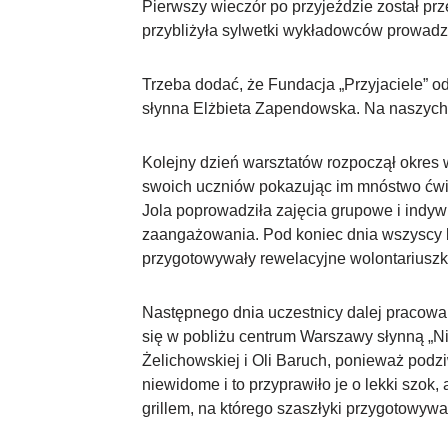
Pierwszy wieczór po przyjeździe został pr
przybliżyła sylwetki wykładowców prowadz
Trzeba dodać, że Fundacja „Przyjaciele” o
słynna Elżbieta Zapendowska. Na naszych w
Kolejny dzień warsztatów rozpoczął okres
swoich uczniów pokazując im mnóstwo ćwic
Jola poprowadziła zajęcia grupowe i indy
zaangażowania. Pod koniec dnia wszyscy by
przygotowywały rewelacyjne wolontariusz
Następnego dnia uczestnicy dalej pracowal
się w pobliżu centrum Warszawy słynną „N
Żelichowskiej i Oli Baruch, ponieważ podz
niewidome i to przyprawiło je o lekki szok
grillem, na którego szaszłyki przygotowyw