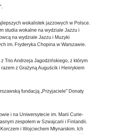
”.
ajlepszych wokalistek jazzowych w Polsce.
 studia wokalne na wydziale Jazzu i
owcą na wydziale Jazzu i Muzyki
ych im. Fryderyka Chopina w Warszawie.
z Trio Andrzeja Jagodzińskiego, z którym
ła razem z Grażyną Auguścik i Henrykiem
arszawską fundacją „Przyjaciele” Donaty
wie i na Uniwersytecie im. Marii Curie-
asnym zespołem w Szwajcarii i Finlandii.
Korczem i Wojciechem Młynarskim. Ich