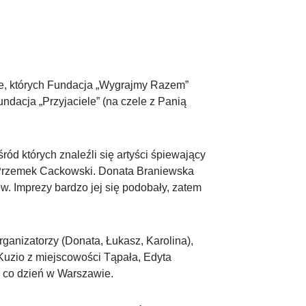
ne, których Fundacja „Wygrajmy Razem”
dacja „Przyjaciele” (na czele z Panią
ód których znaleźli się artyści śpiewający
k, Przemek Cackowski. Donata Braniewska
. Imprezy bardzo jej się podobały, zatem
anizatorzy (Donata, Łukasz, Karolina),
Kuzio z miejscowości Tąpała, Edyta
a co dzień w Warszawie.