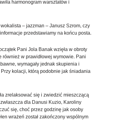
tawiła harmonogram warsztatów i
. wokalista – jazzman – Janusz Szrom, czy
e informacje przedstawiamy na końcu posta.
oczątek Pani Jola Banak wzięła w obroty
le również w prawidłowej wymowie. Pani
zabawne, wymagały jednak skupienia i
rzy kolacji, którą podobnie jak śniadania
ła zrelaksować się i zwiedzić mieszczącą
zwłaszcza dla Danusi Kuzio, Karoliny
czuć się, choć przez godzinę jak osoby
ń pełen wrażeń został zakończony wspólnym