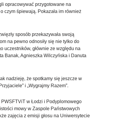
mogli opracowywać przygotowane na
, o czym śpiewają. Pokazała im również
 zwięzły sposób przekazywała swoją
om na pewno odnosiły się nie tylko do
go uczestników, głównie ze względu na
nta Banak, Agnieszka Wilczyńska i Danuta
nak nadzieję, że spotkamy się jeszcze w
Przyjaciele” i „Wygrajmy Razem”.
go PWSFTViT w Łodzi i Podyplomowego
azistości mowy w Zaspole Państwowych
że zajęcia z emisji głosu na Uniwersytecie