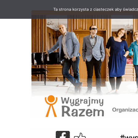
Ta strona korzysta z ciasteczek aby świadc
Przejdź
do
treści