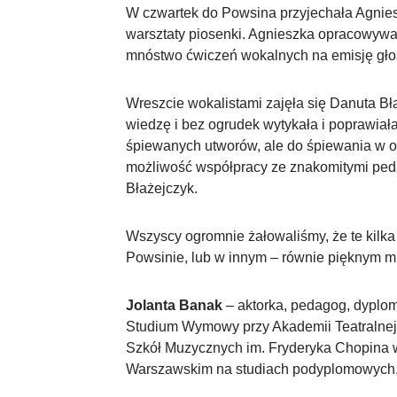
W czwartek do Powsina przyjechała Agniesz
warsztaty piosenki. Agnieszka opracowywał
mnóstwo ćwiczeń wokalnych na emisję gło
Wreszcie wokalistami zajęła się Danuta B
wiedzę i bez ogrudek wytykała i poprawiał
śpiewanych utworów, ale do śpiewania w og
możliwość współpracy ze znakomitymi pedag
Błażejczyk.
Wszyscy ogromnie żałowaliśmy, że te kilka 
Powsinie, lub w innym – równie pięknym mi
Jolanta Banak
– aktorka, pedagog, dypl
Studium Wymowy przy Akademii Teatralnej 
Szkół Muzycznych im. Fryderyka Chopina w 
Warszawskim na studiach podyplomowych.