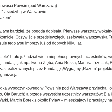
owości Powsin (pod Warszawą)
e” z siedzibą w Warszawie
Razem”
a, tym bardziej, że pogoda dopisała. Pierwsze warsztaty wokal
akomicie. Oczywiście przedsięwzięciu szefowała warszawska Fun
je tego typu imprezy już od dobrych kilku lat.
ele” brało już udział wielu niepełnosprawnych uczestników, wśr
j fundacji jak np.: Iwona Zięba, Ania Rossa, Mariusz Trzecia
zas realizowanych przez Fundację „Wygrajmy „Razem” projektów
rganizacją.
odka wypoczynkowego w Powsinie pod Warszawą przyjechali org
o, Ola Baruch) a przede wszystkim uczestnicy warsztatów: Ela 
Warki, Marcin Borek z okolic Pyław – mieszkający i pracujący n