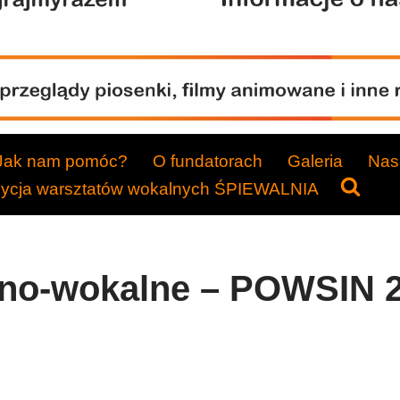
Jak nam pomóc?
O fundatorach
Galeria
Nasi
dycja warsztatów wokalnych ŚPIEWALNIA
no-wokalne – POWSIN 