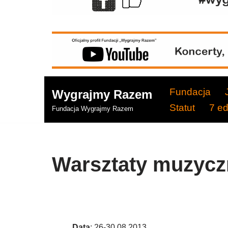
Fundacja
Wygrajmy Razem
Statut
7 e
Fundacja Wygrajmy Razem
Warsztaty muzycz
Data
: 26-30.08.2013