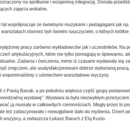
zeznaczony na spotkanie i wzajemną integrację. Donata przeds
ących zajęcia wokalne.
d lat współpracuje ze świetnymi muzykami i pedagogami jak np
arsztatach również byli świetni nauczyciele, o których krótki
 wytężonej pracy zarówno wykładowców jak i uczestników. Na p
zeń artykulacyjnych, które nie tylko pomagają w śpiewaniu, a
widualne. Zadania i ćwiczenia, mimo iż czasami wydawały się 
li zmęczeni, ale usatysfakcjonowani dobrze wykonaną pracą. P
ki wspominaliśmy z uśmiechem warsztatowe wyczyny.
i z Panią Banak, a po południu większa część grupy postanowi
iewidzialną wystawę”. Wystawa ta była niezwykłym przeżyciem 
iwiać ją musiały w całkowitych ciemnościach. Mogły przez to po
, ale też zafascynowało i niewątpliwie dało do myślenia. Dzie
ali wszyscy, a zwłaszcza Łukasz Baruch z Elą Kuzio.