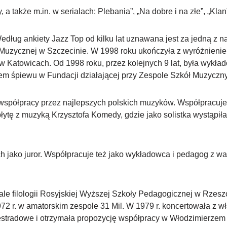
a także m.in. w serialach: Plebania”, „Na dobre i na złe”, „Klan
ług ankiety Jazz Top od kilku lat uznawana jest za jedną z n
uzycznej w Szczecinie. W 1998 roku ukończyła z wyróżnieniem
Katowicach. Od 1998 roku, przez kolejnych 9 lat, była wykład
em śpiewu w Fundacji działającej przy Zespole Szkół Muzyczn
współpracy przez najlepszych polskich muzyków. Współpracuje 
łytę z muzyką Krzysztofa Komedy, gdzie jako solistka wystąpi
lach jako juror. Współpracuje też jako wykładowca i pedagog z w
le filologii Rosyjskiej Wyższej Szkoły Pedagogicznej w Rzeszo
72 r. w amatorskim zespole 31 Mil. W 1979 r. koncertowała z wł
tradowe i otrzymała propozycję współpracy w Włodzimierzem 