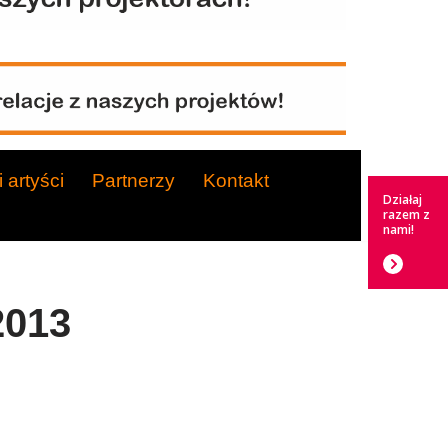
 artyści
Partnerzy
Kontakt
Działaj
razem z
nami!
2013