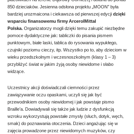
850 dzieciaków. Jesienna odsłona projektu „MOON” była
bardziej urozmaicona i ciekawsza od pierwszej edycji
dzięki
wsparciu finansowemu firmy ArcerolMittal
Polska.
Organizatorzy mogli dzięki temu zakupić niezbędne
pomoce dydaktyczne jak: tabliczki do pisania pismem
punktowym, białe laski, tablica do rysowania wypukłego,
czujniki poziomu cieczy, itp. Wszystko po to, aby dzieciom w
wieku przedszkolnym i wczesnoszkolnym (klasy 1 – 3)
przybliżyć świat w jakim żyją osoby niewidome i słabo
widzące.
Uczestnicy akcji doświadczali ciemności przez
zawiązywanie oczu opaskami, uczyli się jak być
przewodnikiem osoby niewidomej i jak powstaje pismo
Braille’a. Dowiadywali się także jak ludzie z dysfunkcją
wzroku wykorzystują powstałe zmysły (słuch, dotyk, węch,
smak) do poznawania otoczenia. Dzieci angażując się w
zajęcia prowadzone przez niewidomych muzyków, czy