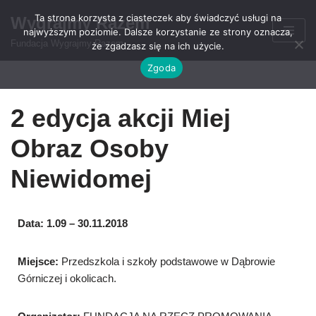
Ta strona korzysta z ciasteczek aby świadczyć usługi na
Wygrajmy Razem
najwyższym poziomie. Dalsze korzystanie ze strony oznacza,
Przejdź
Fundacja Wygrajmy Razem
że zgadzasz się na ich użycie.
do
Zgoda
treści
2 edycja akcji Miej
Obraz Osoby
Niewidomej
Data: 1.09 – 30.11.2018
Miejsce:
Przedszkola i szkoły podstawowe w Dąbrowie
Górniczej i okolicach.